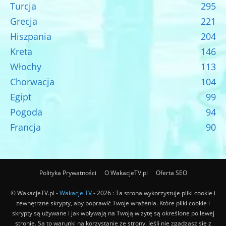
Turcja
295
Grecja
221
Hiszpania
204
Kreta
146
Włochy
113
Chorwacja
104
Egipt
99
Pogoda
94
Francja
90
Polityka Prywatności
O WakacjeTV.pl
Oferta SEO
© WakacjeTV.pl -
Wakacje TV
- 2026 : Ta strona wykorzystuje pliki cookie i
zewnętrzne skrypty, aby poprawić Twoje wrażenia. Które pliki cookie i
skrypty są używane i jak wpływają na Twoją wizytę są określone po lewej
stronie. Są to warunki na korzystanie ze strony. Jeśli nie zgadzasz się z