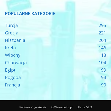
POPULARNE KATEGORIE
Turcja
295
Grecja
221
Hiszpania
204
Kreta
146
Włochy
113
Chorwacja
104
Egipt
99
Pogoda
94
Francja
90
Polityka Prywatności
O WakacjeTV.pl
Oferta SEO