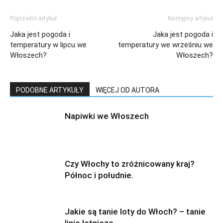
Poprzedni artykuł
Następny artykuł
Jaka jest pogoda i
Jaka jest pogoda i
temperatury w lipcu we
temperatury we wrześniu we
Włoszech?
Włoszech?
PODOBNE ARTYKUŁY
WIĘCEJ OD AUTORA
Napiwki we Włoszech
Czy Włochy to zróżnicowany kraj?
Północ i południe.
Jakie są tanie loty do Włoch? – tanie