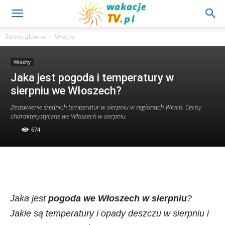
Strona główna
Włochy
Włochy
Jaka jest pogoda i temperatury w
sierpniu we Włoszech?
Zestawienie średnich temperatur w sierpniu w regionach Włoch. Cechy
charakterystyczne we Włoszech w sierpniu.
674
Jaka jest
pogoda we Włoszech w sierpniu
?
Jakie są temperatury i opady deszczu w sierpniu i