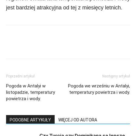
jest bardziej atrakcyjna od tej z miesięcy letnich.
Poprzedni artykuł
Następny artykuł
Pogoda w Antalyi w
Pogoda we wrześniu w Antalyi,
listopadzie, temperatury
temperatury powietrza i wody.
powietrza i wody.
PODOBNE ARTYKUŁY
WIĘCEJ OD AUTORA
Czy Turcja czy Dominikana są lepsze