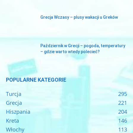
Grecja Wczasy – plusy wakacji u Greków
Październik w Grecji – pogoda, temperatury
– gdzie warto wtedy polecieć?
POPULARNE KATEGORIE
Turcja
295
Grecja
221
Hiszpania
204
Kreta
146
Włochy
113