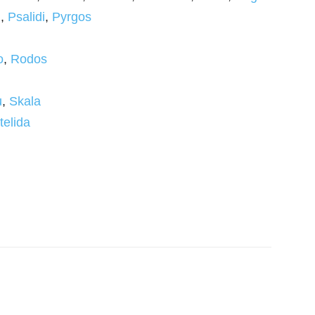
i
,
Psalidi
,
Pyrgos
o
,
Rodos
u
,
Skala
telida