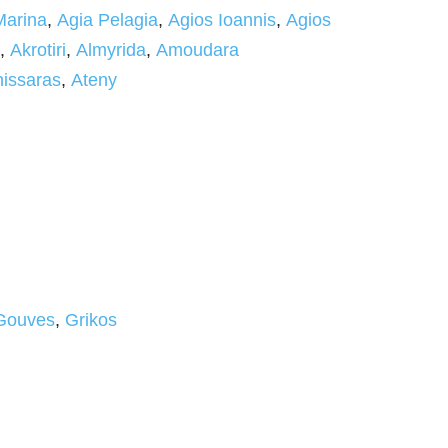
Marina
,
Agia Pelagia
,
Agios Ioannis
,
Agios
,
Akrotiri
,
Almyrida
,
Amoudara
issaras
,
Ateny
Gouves
,
Grikos