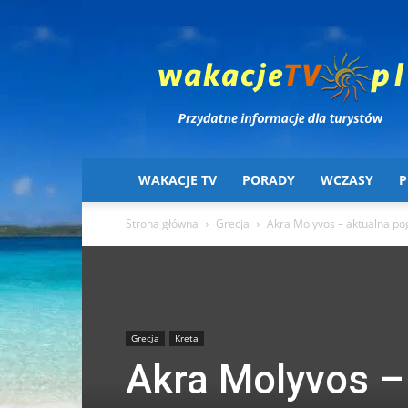
Wakacje
TV
WAKACJE TV
PORADY
WCZASY
P
Strona główna
Grecja
Akra Molyvos – aktualna po
Grecja
Kreta
Akra Molyvos –