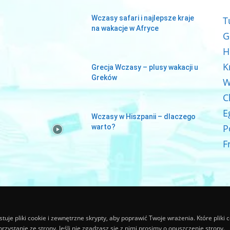
Wczasy safari i najlepsze kraje
T
na wakacje w Afryce
G
H
K
Grecja Wczasy – plusy wakacji u
Greków
W
C
E
Wczasy w Hiszpanii – dlaczego
P
warto?
F
tuje pliki cookie i zewnętrzne skrypty, aby poprawić Twoje wrażenia. Które pliki 
orzystanie ze strony. Jeśli nie zgadzasz się z nimi prosimy o opuszczenie strony.