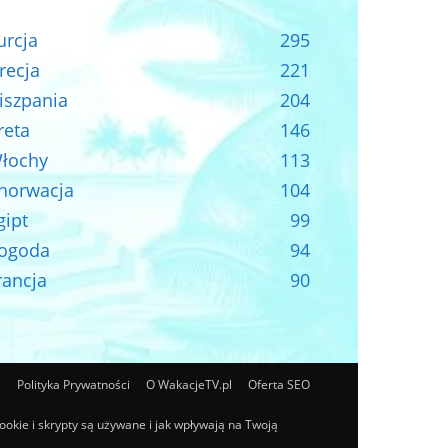
urcja
295
recja
221
iszpania
204
reta
146
łochy
113
horwacja
104
gipt
99
ogoda
94
rancja
90
Polityka Prywatności
O WakacjeTV.pl
Oferta SEO
cookie i skrypty są używane i jak wpływają na Twoją