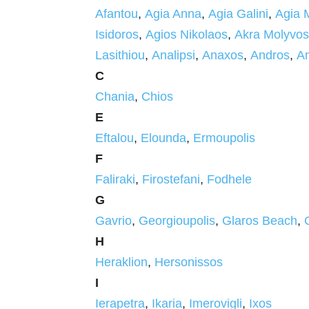
Afantou
,
Agia Anna
,
Agia Galini
,
Agia 
Isidoros
,
Agios Nikolaos
,
Akra Molyvos
Lasithiou
,
Analipsi
,
Anaxos
,
Andros
,
An
C
Chania
,
Chios
E
Eftalou
,
Elounda
,
Ermoupolis
F
Faliraki
,
Firostefani
,
Fodhele
G
Gavrio
,
Georgioupolis
,
Glaros Beach
,
H
Heraklion
,
Hersonissos
I
Ierapetra
,
Ikaria
,
Imerovigli
,
Ixos