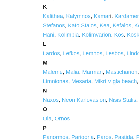
K
Kalithea
,
Kalymnos
,
Kamar
i,
Kardame
Stefanos
,
Kato Stalos
,
Kea
,
Kefalos
,
K
Hani
,
Kolimbia
,
Kolimvarion
,
Kos
,
Kosk
L
Lardos
,
Lefkos
,
Lemnos
,
Lesbos
,
Lind
M
Maleme
,
Malia
,
Marmari
,
Masticharion
Limnionas
,
Mesaria
,
Mikri Vigla beach
N
Naxos
,
Neon Karlovasion
,
Nisis Stalis
O
Oia
,
Ornos
P
Panormos
,
Parigoria
,
Paros
,
Pastida
,