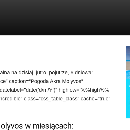
na na dzisiaj, jutro, pojutrze, 6 dniowa:
eece” caption=”Pogoda Akra Molyvos”
 datelabel=”date(’d/m/Y’)” highlow=’%%high%%
redible” class=”css_table_class” cache=”true”
olyvos w miesiącach: