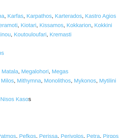
na
,
Karfas
,
Karpathos
,
Karterados
,
Kastro Agios
eramoti
,
Kiotari
,
Kissamos
,
Kokkarion
,
Kokkini
inou
,
Koutouloufari
,
Kremasti
os
,
Matala
,
Megalohori
,
Megas
,
Milos
,
Mithymna
,
Monolithos
,
Mykonos
,
Mytilini
,
Nisos Kaso
s
Patmos
,
Pefkos
,
Perissa
,
Perivolos
,
Petra
,
Pirgos