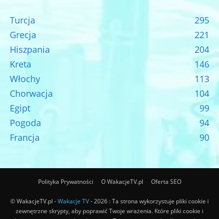
Turcja
295
Grecja
221
Hiszpania
204
Kreta
146
Włochy
113
Chorwacja
104
Egipt
99
Pogoda
94
Francja
90
Polityka Prywatności
O WakacjeTV.pl
Oferta SEO
© WakacjeTV.pl -
Wakacje TV
- 2026 : Ta strona wykorzystuje pliki cookie i
zewnętrzne skrypty, aby poprawić Twoje wrażenia. Które pliki cookie i