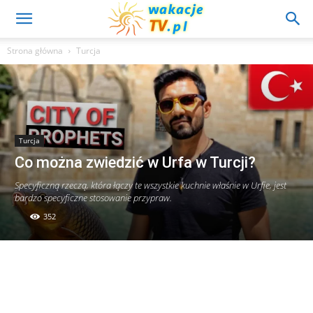
Strona główna
Turcja
Turcja
Co można zwiedzić w Urfa w Turcji?
Specyficzną rzeczą, która łączy te wszystkie kuchnie właśnie w Urfie, jest
bardzo specyficzne stosowanie przypraw.
352