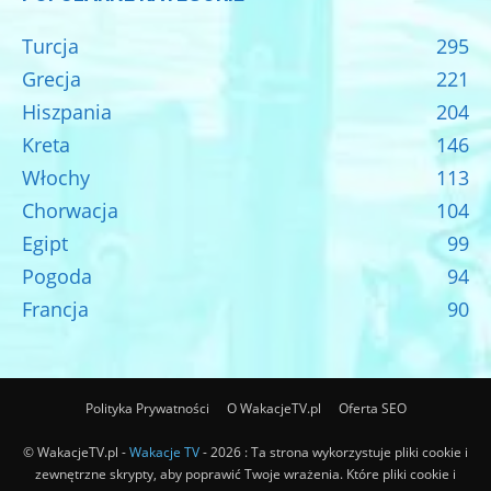
Turcja
295
Grecja
221
Hiszpania
204
Kreta
146
Włochy
113
Chorwacja
104
Egipt
99
Pogoda
94
Francja
90
Polityka Prywatności
O WakacjeTV.pl
Oferta SEO
© WakacjeTV.pl -
Wakacje TV
- 2026 : Ta strona wykorzystuje pliki cookie i
zewnętrzne skrypty, aby poprawić Twoje wrażenia. Które pliki cookie i