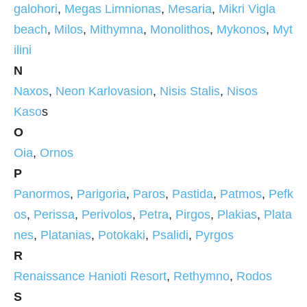
galohori
,
Megas Limnionas
,
Mesaria
,
Mikri Vigla
beach
,
Milos
,
Mithymna
,
Monolithos
,
Mykonos
,
Myt
ilini
N
Naxos
,
Neon Karlovasion
,
Nisis Stalis
,
Nisos
Kaso
s
O
Oia
,
Ornos
P
Panormos
,
Parigoria
,
Paros
,
Pastida
,
Patmos
,
Pefk
os
,
Perissa
,
Perivolos
,
Petra
,
Pirgos
,
Plakias
,
Plata
nes
,
Platanias
,
Potokaki
,
Psalidi
,
Pyrgos
R
Renaissance Hanioti Resort
,
Rethymno
,
Rodos
S