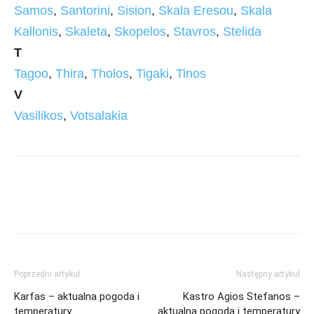
Samos
,
Santorini
,
Sision
,
Skala Eresou
,
Skala
Kallonis
,
Skaleta
,
Skopelos
,
Stavros
,
Stelida
T
Tagoo
,
Thira
,
Tholos
,
Tigaki
,
Tinos
V
Vasilikos
,
Votsalakia
Poprzedni artykuł
Następny artykuł
Karfas – aktualna pogoda i
Kastro Agios Stefanos –
temperatury
aktualna pogoda i temperatury