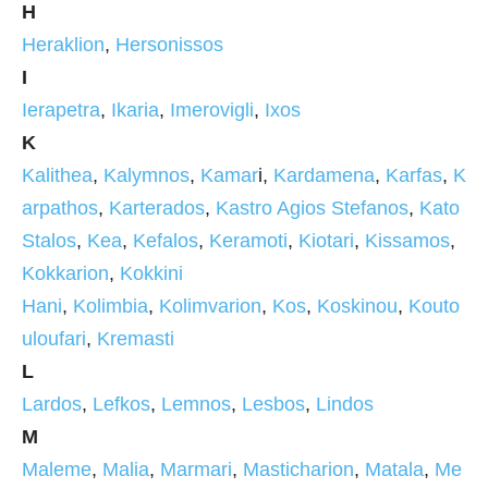
H
Heraklion
,
Hersonissos
I
Ierapetra
,
Ikaria
,
Imerovigli
,
Ixos
K
Kalithea
,
Kalymnos
,
Kamar
i,
Kardamena
,
Karfas
,
K
arpathos
,
Karterados
,
Kastro Agios Stefanos
,
Kato
Stalos
,
Kea
,
Kefalos
,
Keramoti
,
Kiotari
,
Kissamos
,
Kokkarion
,
Kokkini
Hani
,
Kolimbia
,
Kolimvarion
,
Kos
,
Koskinou
,
Kouto
uloufari
,
Kremasti
L
Lardos
,
Lefkos
,
Lemnos
,
Lesbos
,
Lindos
M
Maleme
,
Malia
,
Marmari
,
Masticharion
,
Matala
,
Me