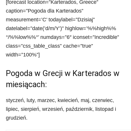
[forecast location=”Karterados, Greece”
caption=”Pogoda dla Karterados”
measurement=’C’ todaylabel=”Dzisiaj”
datelabel=”date(’d/m/Y’)” highlow=’%%high%%
°/%%low%%°’ numdays=”6″ iconset=”Incredible”
class=”css_table_class” cache=”true”
width=”100%”]
Pogoda w Grecji w Karterados w
miesiącach:
styczeń, luty, marzec, kwiecień, maj, czerwiec,
lipiec, sierpień, wrzesień, październik, listopad i
grudzień.