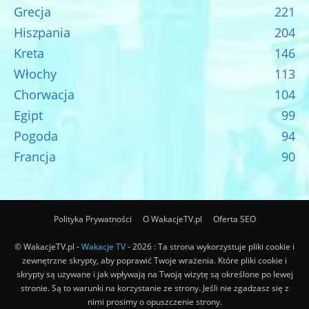
Grecja
221
Hiszpania
204
Kreta
146
Włochy
113
Chorwacja
104
Egipt
99
Pogoda
94
Francja
90
Polityka Prywatności
O WakacjeTV.pl
Oferta SEO
© WakacjeTV.pl -
Wakacje TV
- 2026 : Ta strona wykorzystuje pliki cookie i
zewnętrzne skrypty, aby poprawić Twoje wrażenia. Które pliki cookie i
skrypty są używane i jak wpływają na Twoją wizytę są określone po lewej
stronie. Są to warunki na korzystanie ze strony. Jeśli nie zgadzasz się z
nimi prosimy o opuszczenie strony.