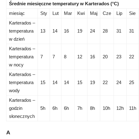
Średnie miesięczne temperatury w Karterados (°C)
miesiąc
Sty
Lut
Mar
Kwi
Maj
Cze
Lip
Sie
Karterados –
temperatura
13
14
16
19
24
28
31
31
w dzień
Karterados –
temperatura
7
7
8
12
16
20
23
22
w nocy
Karterados –
temperatura
15
14
14
15
19
22
24
25
wody
Karterados –
godzin
5h
6h
6h
7h
8h
10h
12h
11h
słonecznych
A