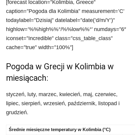
[forecast location=”Kolimbia, Greece”
caption=”Pogoda dla Kolimbia” measurement=’C’
todaylabel=”Dzisiaj” datelabel=”date(’d/m/Y’)”
highlow=’%%high%%°/%%low%%°’ numdays=”6″
iconset=”Incredible” class=”css_table_class”
cache=”true” width=”100%”]
Pogoda w Grecji w Kolimbia w
miesiącach:
styczeń, luty, marzec, kwiecień, maj, czerwiec,
lipiec, sierpień, wrzesień, październik, listopad i
grudzień.
Średnie miesięczne temperatury w Kolimbia (°C)