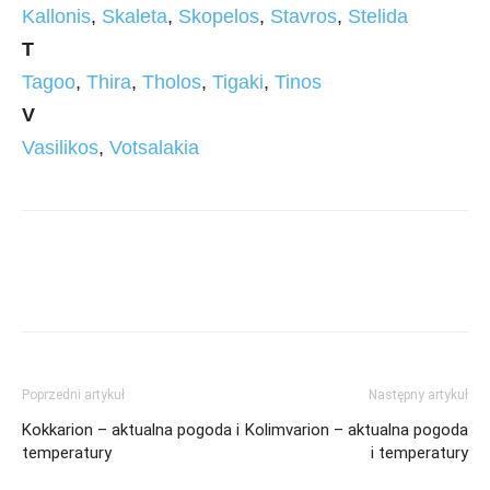
Kallonis
,
Skaleta
,
Skopelos
,
Stavros
,
Stelida
T
Tagoo
,
Thira
,
Tholos
,
Tigaki
,
Tinos
V
Vasilikos
,
Votsalakia
Poprzedni artykuł
Następny artykuł
Kokkarion – aktualna pogoda i
Kolimvarion – aktualna pogoda
temperatury
i temperatury