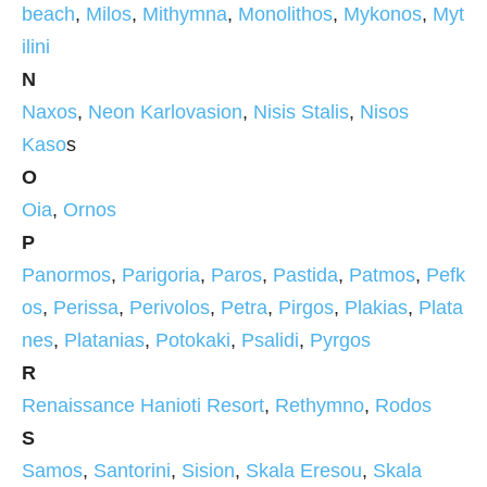
beach
,
Milos
,
Mithymna
,
Monolithos
,
Mykonos
,
Myt
ilini
N
Naxos
,
Neon Karlovasion
,
Nisis Stalis
,
Nisos
Kaso
s
O
Oia
,
Ornos
P
Panormos
,
Parigoria
,
Paros
,
Pastida
,
Patmos
,
Pefk
os
,
Perissa
,
Perivolos
,
Petra
,
Pirgos
,
Plakias
,
Plata
nes
,
Platanias
,
Potokaki
,
Psalidi
,
Pyrgos
R
Renaissance Hanioti Resort
,
Rethymno
,
Rodos
S
Samos
,
Santorini
,
Sision
,
Skala Eresou
,
Skala