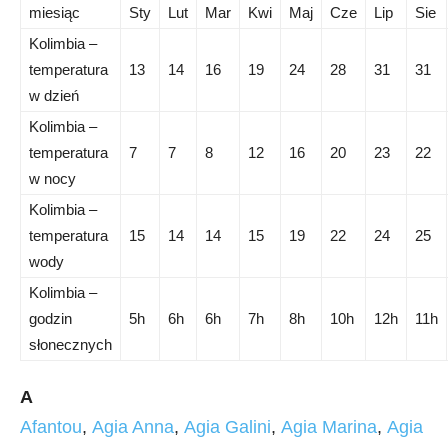
miesiąc
Sty
Lut
Mar
Kwi
Maj
Cze
Lip
Sie
Kolimbia –
temperatura
13
14
16
19
24
28
31
31
w dzień
Kolimbia –
temperatura
7
7
8
12
16
20
23
22
w nocy
Kolimbia –
temperatura
15
14
14
15
19
22
24
25
wody
Kolimbia –
godzin
5h
6h
6h
7h
8h
10h
12h
11h
słonecznych
A
Afantou
,
Agia Anna
,
Agia Galini
,
Agia Marina
,
Agia