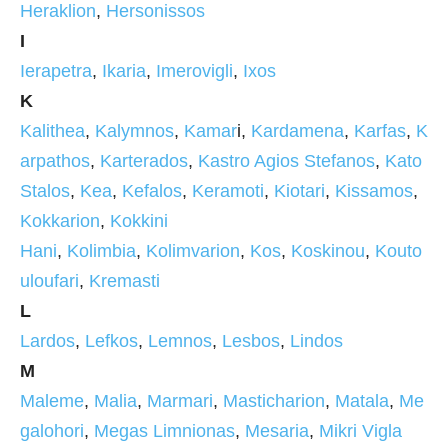
Heraklion
,
Hersonissos
I
Ierapetra
,
Ikaria
,
Imerovigli
,
Ixos
K
Kalithea
,
Kalymnos
,
Kamar
i,
Kardamena
,
Karfas
,
K
arpathos
,
Karterados
,
Kastro Agios Stefanos
,
Kato
Stalos
,
Kea
,
Kefalos
,
Keramoti
,
Kiotari
,
Kissamos
,
Kokkarion
,
Kokkini
Hani
,
Kolimbia
,
Kolimvarion
,
Kos
,
Koskinou
,
Kouto
uloufari
,
Kremasti
L
Lardos
,
Lefkos
,
Lemnos
,
Lesbos
,
Lindos
M
Maleme
,
Malia
,
Marmari
,
Masticharion
,
Matala
,
Me
galohori
,
Megas Limnionas
,
Mesaria
,
Mikri Vigla