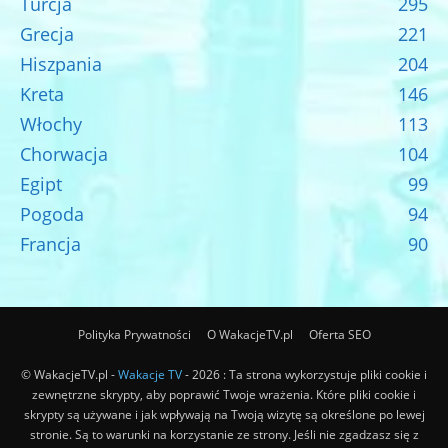
Turcja
295
Grecja
221
Hiszpania
204
Kreta
146
Włochy
113
Chorwacja
104
Egipt
99
Pogoda
94
Francja
90
Polityka Prywatności
O WakacjeTV.pl
Oferta SEO
© WakacjeTV.pl -
Wakacje TV
- 2026 : Ta strona wykorzystuje pliki cookie i
zewnętrzne skrypty, aby poprawić Twoje wrażenia. Które pliki cookie i
skrypty są używane i jak wpływają na Twoją wizytę są określone po lewej
stronie. Są to warunki na korzystanie ze strony. Jeśli nie zgadzasz się z