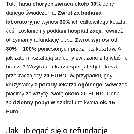
Tutaj
kasa chorych zwraca około 30%
ceny
danego świadczenia.
Zwrot za badania
laboratoryjn
e wynosi
60%
ich całkowitego kosztu.
Jeśli zostaniemy poddani
hospitalizacji
, również
otrzymamy refundację opłat.
Zwrot wynosi od
80% – 100%
poniesionych przez nas kosztów. A
jak zatem kształtują się ceny związane z tą właśnie
branżą? W
izyta u lekarza specjalisty
to koszt
przekraczający
20 EURO
. W przypadku, gdy
korzystamy z
porady lekarza ogólnego
, wówczas
płacimy za wizytę kwotę
około 20 EURO
. Cena
za
dzienny pobyt w szpitalu
to kwota
ok. 15
Euro
.
Jak ubiegać się o refundację