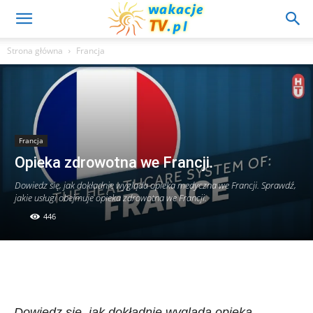
Strona główna
Francja
Francja
Opieka zdrowotna we Francji.
Dowiedz się, jak dokładnie wygląda opieka medyczna we Francji. Sprawdź,
jakie usługi obejmuje opieka zdrowotna we Francji.
446
Dowiedz się, jak dokładnie wygląda opieka