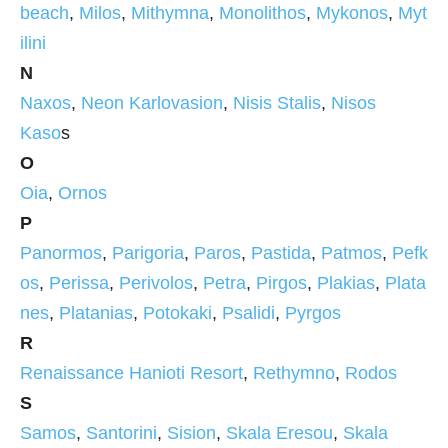
beach
,
Milos
,
Mithymna
,
Monolithos
,
Mykonos
,
Myt
ilini
N
Naxos
,
Neon Karlovasion
,
Nisis Stalis
,
Nisos
Kaso
s
O
Oia
,
Ornos
P
Panormos
,
Parigoria
,
Paros
,
Pastida
,
Patmos
,
Pefk
os
,
Perissa
,
Perivolos
,
Petra
,
Pirgos
,
Plakias
,
Plata
nes
,
Platanias
,
Potokaki
,
Psalidi
,
Pyrgos
R
Renaissance Hanioti Resort
,
Rethymno
,
Rodos
S
Samos
,
Santorini
,
Sision
,
Skala Eresou
,
Skala