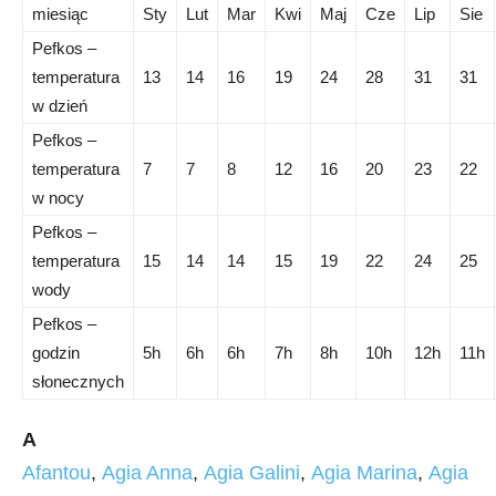
miesiąc
Sty
Lut
Mar
Kwi
Maj
Cze
Lip
Sie
Pefkos –
temperatura
13
14
16
19
24
28
31
31
w dzień
Pefkos –
temperatura
7
7
8
12
16
20
23
22
w nocy
Pefkos –
temperatura
15
14
14
15
19
22
24
25
wody
Pefkos –
godzin
5h
6h
6h
7h
8h
10h
12h
11h
słonecznych
A
Afantou
,
Agia Anna
,
Agia Galini
,
Agia Marina
,
Agia