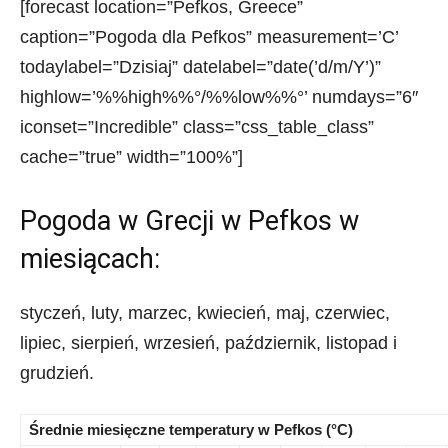
[forecast location=”Pefkos, Greece”
caption=”Pogoda dla Pefkos” measurement=’C’
todaylabel=”Dzisiaj” datelabel=”date(’d/m/Y’)”
highlow=’%%high%%°/%%low%%°’ numdays=”6″
iconset=”Incredible” class=”css_table_class”
cache=”true” width=”100%”]
Pogoda w Grecji w Pefkos w
miesiącach:
styczeń, luty, marzec, kwiecień, maj, czerwiec,
lipiec, sierpień, wrzesień, październik, listopad i
grudzień.
Średnie miesięczne temperatury w Pefkos (°C)