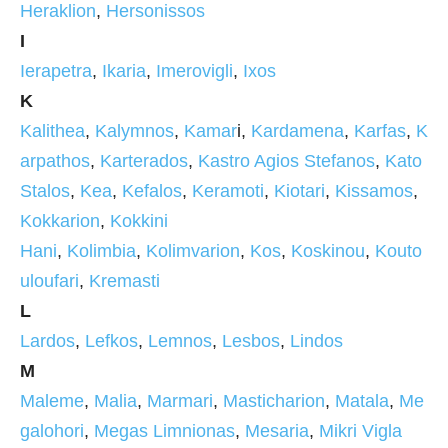
Heraklion
,
Hersonissos
I
Ierapetra
,
Ikaria
,
Imerovigli
,
Ixos
K
Kalithea
,
Kalymnos
,
Kamar
i,
Kardamena
,
Karfas
,
K
arpathos
,
Karterados
,
Kastro Agios Stefanos
,
Kato
Stalos
,
Kea
,
Kefalos
,
Keramoti
,
Kiotari
,
Kissamos
,
Kokkarion
,
Kokkini
Hani
,
Kolimbia
,
Kolimvarion
,
Kos
,
Koskinou
,
Kouto
uloufari
,
Kremasti
L
Lardos
,
Lefkos
,
Lemnos
,
Lesbos
,
Lindos
M
Maleme
,
Malia
,
Marmari
,
Masticharion
,
Matala
,
Me
galohori
,
Megas Limnionas
,
Mesaria
,
Mikri Vigla