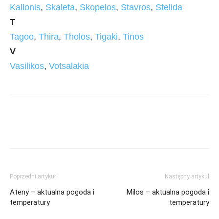
Kallonis
,
Skaleta
,
Skopelos
,
Stavros
,
Stelida
T
Tagoo
,
Thira
,
Tholos
,
Tigaki
,
Tinos
V
Vasilikos
,
Votsalakia
Poprzedni artykuł
Następny artykuł
Ateny – aktualna pogoda i
Milos – aktualna pogoda i
temperatury
temperatury