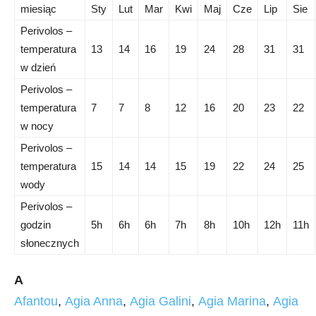
miesiąc
Sty
Lut
Mar
Kwi
Maj
Cze
Lip
Sie
Perivolos –
temperatura
13
14
16
19
24
28
31
31
w dzień
Perivolos –
temperatura
7
7
8
12
16
20
23
22
w nocy
Perivolos –
temperatura
15
14
14
15
19
22
24
25
wody
Perivolos –
godzin
5h
6h
6h
7h
8h
10h
12h
11h
słonecznych
A
Afantou
,
Agia Anna
,
Agia Galini
,
Agia Marina
,
Agia