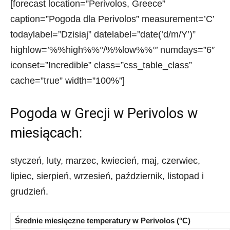
[forecast location=”Perivolos, Greece”
caption=”Pogoda dla Perivolos” measurement=’C’
todaylabel=”Dzisiaj” datelabel=”date(’d/m/Y’)”
highlow=’%%high%%°/%%low%%°’ numdays=”6″
iconset=”Incredible” class=”css_table_class”
cache=”true” width=”100%”]
Pogoda w Grecji w Perivolos w
miesiącach:
styczeń, luty, marzec, kwiecień, maj, czerwiec,
lipiec, sierpień, wrzesień, październik, listopad i
grudzień.
Średnie miesięczne temperatury w Perivolos (°C)