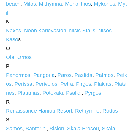
beach
,
Milos
,
Mithymna
,
Monolithos
,
Mykonos
,
Myt
ilini
N
Naxos
,
Neon Karlovasion
,
Nisis Stalis
,
Nisos
Kaso
s
O
Oia
,
Ornos
P
Panormos
,
Parigoria
,
Paros
,
Pastida
,
Patmos
,
Pefk
os
,
Perissa
,
Perivolos
,
Petra
,
Pirgos
,
Plakias
,
Plata
nes
,
Platanias
,
Potokaki
,
Psalidi
,
Pyrgos
R
Renaissance Hanioti Resort
,
Rethymno
,
Rodos
S
Samos
,
Santorini
,
Sision
,
Skala Eresou
,
Skala