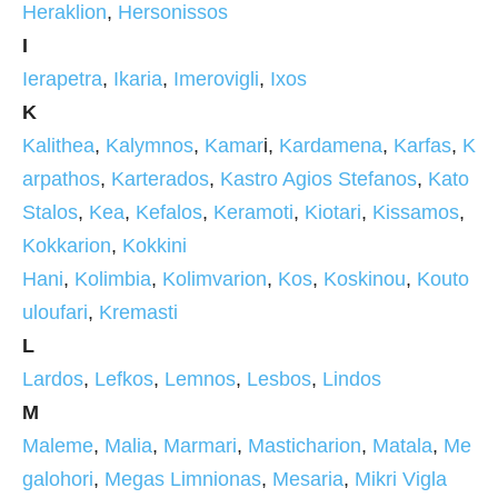
Heraklion
,
Hersonissos
I
Ierapetra
,
Ikaria
,
Imerovigli
,
Ixos
K
Kalithea
,
Kalymnos
,
Kamar
i,
Kardamena
,
Karfas
,
K
arpathos
,
Karterados
,
Kastro Agios Stefanos
,
Kato
Stalos
,
Kea
,
Kefalos
,
Keramoti
,
Kiotari
,
Kissamos
,
Kokkarion
,
Kokkini
Hani
,
Kolimbia
,
Kolimvarion
,
Kos
,
Koskinou
,
Kouto
uloufari
,
Kremasti
L
Lardos
,
Lefkos
,
Lemnos
,
Lesbos
,
Lindos
M
Maleme
,
Malia
,
Marmari
,
Masticharion
,
Matala
,
Me
galohori
,
Megas Limnionas
,
Mesaria
,
Mikri Vigla