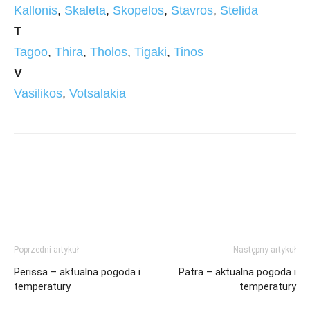
Kallonis
,
Skaleta
,
Skopelos
,
Stavros
,
Stelida
T
Tagoo
,
Thira
,
Tholos
,
Tigaki
,
Tinos
V
Vasilikos
,
Votsalakia
Poprzedni artykuł
Następny artykuł
Perissa – aktualna pogoda i
Patra – aktualna pogoda i
temperatury
temperatury