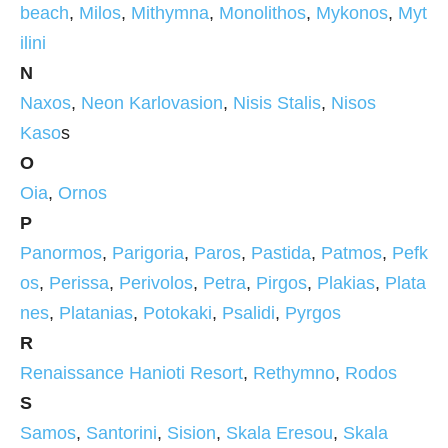
beach
,
Milos
,
Mithymna
,
Monolithos
,
Mykonos
,
Myt
ilini
N
Naxos
,
Neon Karlovasion
,
Nisis Stalis
,
Nisos
Kaso
s
O
Oia
,
Ornos
P
Panormos
,
Parigoria
,
Paros
,
Pastida
,
Patmos
,
Pefk
os
,
Perissa
,
Perivolos
,
Petra
,
Pirgos
,
Plakias
,
Plata
nes
,
Platanias
,
Potokaki
,
Psalidi
,
Pyrgos
R
Renaissance Hanioti Resort
,
Rethymno
,
Rodos
S
Samos
,
Santorini
,
Sision
,
Skala Eresou
,
Skala