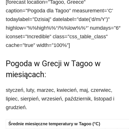
[forecast location=”Tagoo, Greece”
caption=”Pogoda dla Tagoo” measurement=’C’
todaylabel=”Dzisiaj” datelabel=”date(’d/m/Y’)”
highlow=’%%high%%°/%%low%%°’ numdays=”6″
iconset=”Incredible” class=”css_table_class”
cache=”true” width=”100%”]
Pogoda w Grecji w Tagoo w
miesiącach:
styczeń, luty, marzec, kwiecień, maj, czerwiec,
lipiec, sierpień, wrzesień, październik, listopad i
grudzień.
Średnie miesięczne temperatury w Tagoo (°C)