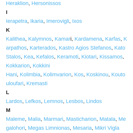
Heraklion
,
Hersonissos
I
Ierapetra
,
Ikaria
,
Imerovigli
,
Ixos
K
Kalithea
,
Kalymnos
,
Kamar
i,
Kardamena
,
Karfas
,
K
arpathos
,
Karterados
,
Kastro Agios Stefanos
,
Kato
Stalos
,
Kea
,
Kefalos
,
Keramoti
,
Kiotari
,
Kissamos
,
Kokkarion
,
Kokkini
Hani
,
Kolimbia
,
Kolimvarion
,
Kos
,
Koskinou
,
Kouto
uloufari
,
Kremasti
L
Lardos
,
Lefkos
,
Lemnos
,
Lesbos
,
Lindos
M
Maleme
,
Malia
,
Marmari
,
Masticharion
,
Matala
,
Me
galohori
,
Megas Limnionas
,
Mesaria
,
Mikri Vigla