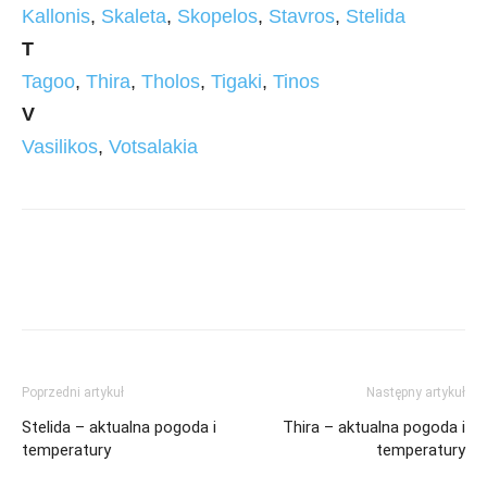
Kallonis
,
Skaleta
,
Skopelos
,
Stavros
,
Stelida
T
Tagoo
,
Thira
,
Tholos
,
Tigaki
,
Tinos
V
Vasilikos
,
Votsalakia
Poprzedni artykuł
Następny artykuł
Stelida – aktualna pogoda i
Thira – aktualna pogoda i
temperatury
temperatury