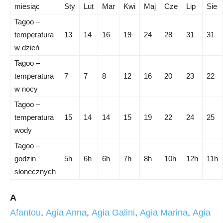
miesiąc
Sty
Lut
Mar
Kwi
Maj
Cze
Lip
Sie
Tagoo –
temperatura
13
14
16
19
24
28
31
31
w dzień
Tagoo –
temperatura
7
7
8
12
16
20
23
22
w nocy
Tagoo –
temperatura
15
14
14
15
19
22
24
25
wody
Tagoo –
godzin
5h
6h
6h
7h
8h
10h
12h
11h
słonecznych
A
Afantou
,
Agia Anna
,
Agia Galini
,
Agia Marina
,
Agia