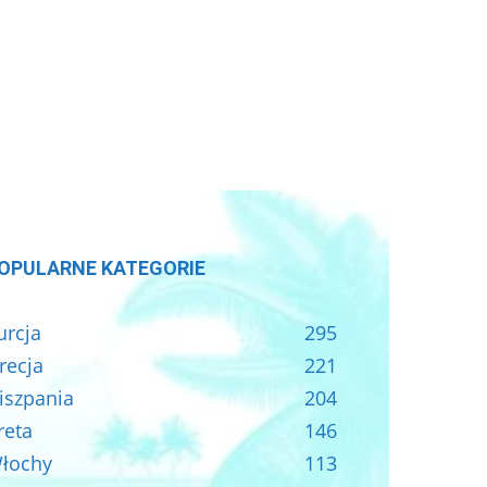
OPULARNE KATEGORIE
urcja
295
recja
221
iszpania
204
reta
146
łochy
113