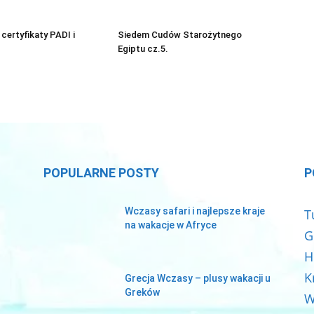
certyfikaty PADI i
Siedem Cudów Starożytnego
Egiptu cz.5.
POPULARNE POSTY
P
Wczasy safari i najlepsze kraje
T
na wakacje w Afryce
G
H
K
Grecja Wczasy – plusy wakacji u
Greków
W