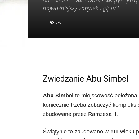
Abu Simbel - zwiedzanie świątyń, jaką 
najważniejszy zabytek Egiptu?
370
Zwiedzanie Abu Simbel
Abu Simbel
to miejscowość położona 
koniecznie trzeba zobaczyć kompleks ś
zbudowane przez Ramzesa II.
Świątynie te zbudowano w XIII wieku p