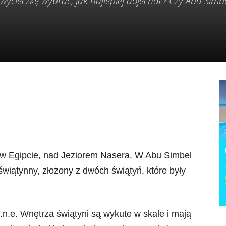
wycieczkę wybrać, jak najlepiej dojechać? Czy Abu Simbe
w Egipcie, nad Jeziorem Nasera. W Abu Simbel
wiątynny, złożony z dwóch świątyń, które były
.n.e. Wnętrza świątyni są wykute w skale i mają