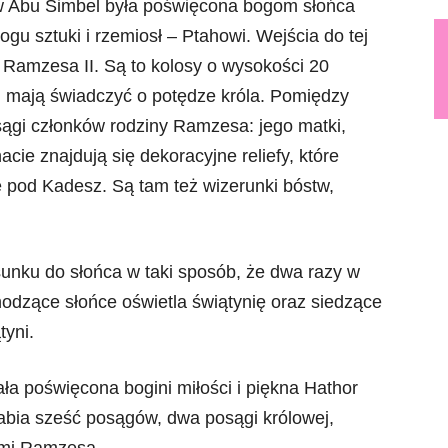
 w Abu Simbel była poświęcona bogom słońca
gu sztuki i rzemiosł – Ptahowi. Wejścia do tej
i Ramzesa II. Są to kolosy o wysokości 20
i mają świadczyć o potędze króla. Pomiędzy
sągi członków rodziny Ramzesa: jego matki,
cie znajdują się dekoracyjne reliefy, które
e pod Kadesz. Są tam też wizerunki bóstw,
sunku do słońca w taki sposób, że dwa razy w
hodzące słońce oświetla świątynię oraz siedzące
tyni.
ła poświęcona bogini miłości i piękna Hathor
dabia sześć posągów, dwa posągi królowej,