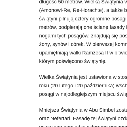
długość 50 metrów. Wielka Świątynia
(Amonowi-Re, Re-Horachte), a także bo
świątyni pilnują cztery ogromne posąg
metrów, podpierają one ścianę fasady 
nogami tych posągów, znajdują się po
żony, synów i córek. W pierwszej komna
upamiętniają walki Ramzesa II w bitwi
którym poświęcono świątynię.
Wielka Świątynia jest ustawiona w sto
roku (20 lutego i 20 października) wsc
posągi w najodleglejszym miejscu świą
Mniejsza Świątynia w Abu Simbel zosta
oraz Nefertari. Fasadę tej świątyni oz