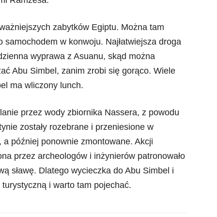
ami Ramzesa.
ajważniejszych zabytków Egiptu. Można tam
bo samochodem w konwoju. Najłatwiejsza droga
odzienna wyprawa z Asuanu, skąd można
ać Abu Simbel, zanim zrobi się gorąco. Wiele
el ma wliczony lunch.
alanie przez wody zbiornika Nassera, z powodu
ynie zostały rozebrane i przeniesione w
, a później ponownie zmontowane. Akcji
ona przez archeologów i inżynierów patronowało
ą sławę. Dlatego wycieczka do Abu Simbel i
ą turystyczną i warto tam pojechać.