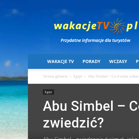
Wakacje
TV
WAKACJE TV
PORADY
WCZASY
P
Strona główna
Egipt
Abu Simbel – Co trzeba zobac
Egipt
Abu Simbel – C
zwiedzić?