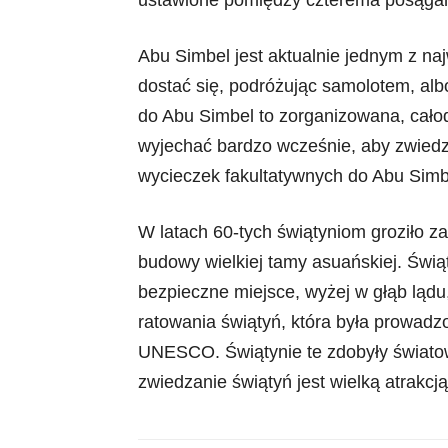
ustawione pomiędzy czterema posąg
Abu Simbel jest aktualnie jednym z n
dostać się, podróżując samolotem, al
do Abu Simbel to zorganizowana, cał
wyjechać bardzo wcześnie, aby zwiedz
wycieczek fakultatywnych do Abu Simb
W latach 60-tych świątyniom groziło z
budowy wielkiej tamy asuańskiej. Świąt
bezpieczne miejsce, wyżej w głąb lądu
ratowania świątyń, która była prowadz
UNESCO. Świątynie te zdobyły światow
zwiedzanie świątyń jest wielką atrakcj