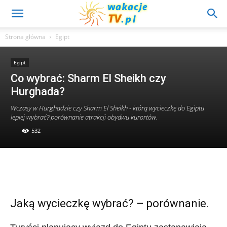
Strona główna
Egipt
Egipt
Co wybrać: Sharm El Sheikh czy
Hurghada?
Wczasy w Hurghadzie czy Sharm El Sheikh - którą wycieczkę do Egiptu
lepiej wybrać? porównanie atrakcji obydwu kurortów.
532
Jaką wycieczkę wybrać? – porównanie.