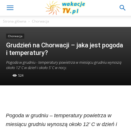
Strona główna
Chorwacja
Chorwacja
Grudzień na Chorwacji – jaka jest pogoda
i temperatury?
Pogoda w grudniu - temperatury powietrza w miesiącu grudniu wynoszą
około 12’ C w dzień i około 5’ C w nocy.
524
Pogoda w grudniu – temperatury powietrza w
miesiącu grudniu wynoszą około 12’ C w dzień i