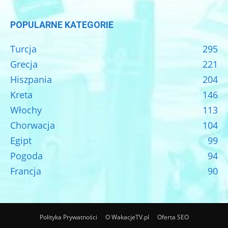
POPULARNE KATEGORIE
Turcja
295
Grecja
221
Hiszpania
204
Kreta
146
Włochy
113
Chorwacja
104
Egipt
99
Pogoda
94
Francja
90
Polityka Prywatności
O WakacjeTV.pl
Oferta SEO