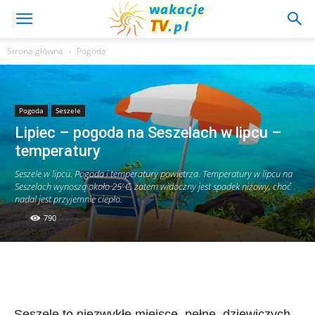
Strona główna
Pogoda
Pogoda
Seszele
Lipiec – pogoda na Seszelach w lipcu –
temperatury
Seszele w lipcu. Pogoda i temperatury powietrza. Temperatury w lipcu na
Seszelach wynoszą około 25’ C, zatem widoczny jest spadek niżowy, choć
nadal jest przyjemnie ciepło.
790
Seszele to niezwykłe miejsce, pełne dziewiczych