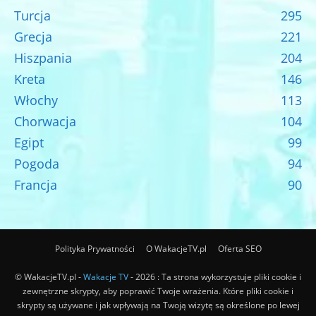
Turcja
295
Grecja
221
Hiszpania
204
Kreta
146
Włochy
113
Chorwacja
104
Egipt
99
Pogoda
94
Francja
90
Polityka Prywatności
O WakacjeTV.pl
Oferta SEO
© WakacjeTV.pl -
Wakacje TV
- 2026 : Ta strona wykorzystuje pliki cookie i
zewnętrzne skrypty, aby poprawić Twoje wrażenia. Które pliki cookie i
skrypty są używane i jak wpływają na Twoją wizytę są określone po lewej