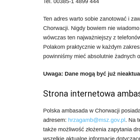
Tel. 00385-1 4899 444
Ten adres warto sobie zanotować i za
Chorwacji. Nigdy bowiem nie wiadomo,
wówczas ten najważniejszy z telefon
Polakom praktycznie w każdym zakresi
powinniśmy mieć absolutnie żadnych 
Uwaga: Dane mogą być już nieaktualn
Strona internetowa amba
Polska ambasada w Chorwacji posiada
adresem:
hrzagamb@msz.gov.pl
. Na t
także możliwość złożenia zapytania dr
wszelkie aktualne informacje dotyczące