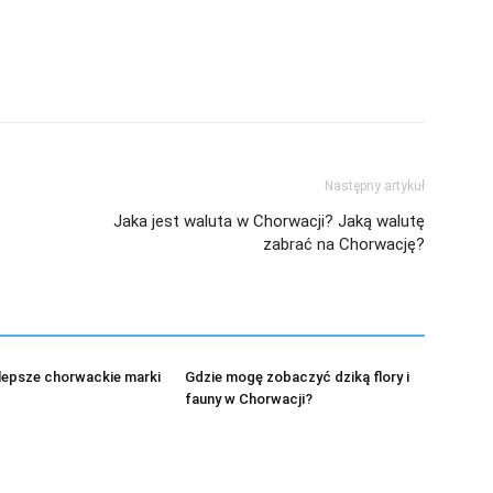
Następny artykuł
Jaka jest waluta w Chorwacji? Jaką walutę
zabrać na Chorwację?
jlepsze chorwackie marki
Gdzie mogę zobaczyć dziką flory i
fauny w Chorwacji?