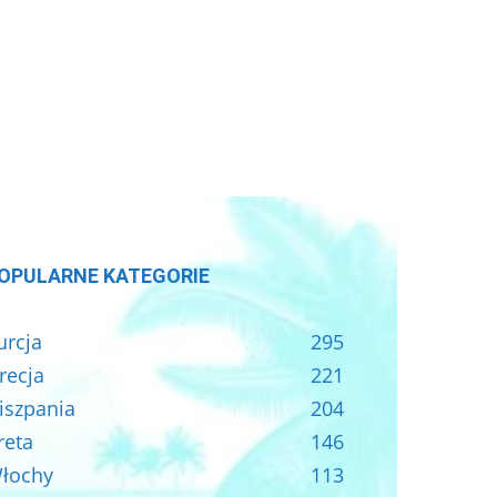
OPULARNE KATEGORIE
urcja
295
recja
221
iszpania
204
reta
146
łochy
113