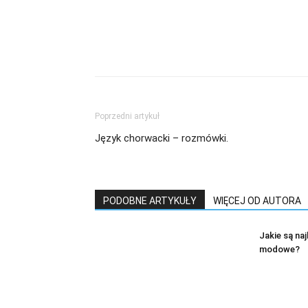
Poprzedni artykuł
Język chorwacki – rozmówki.
PODOBNE ARTYKUŁY
WIĘCEJ OD AUTORA
Jakie są na
modowe?