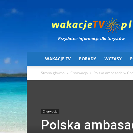
Wakacje
TV
WAKACJE TV
PORADY
WCZASY
P
Strona główna
Chorwacja
Polska ambasada w Cho
Chorwacja
Polska ambasad