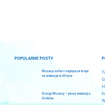
POPULARNE POSTY
P
Wczasy safari i najlepsze kraje
T
na wakacje w Afryce
G
H
K
Grecja Wczasy – plusy wakacji u
Greków
W