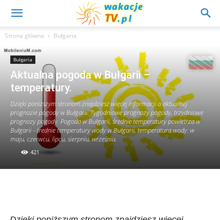
Strona główna
Bułgaria
Bułgaria
Aktualna pogoda w Bułgarii –
temperatury.
Dzięki poniższym stronom znajdziesz więcej informacji o aktualnej
prognozie pogody w Bułgarii. Tygodniowe prognozy pogody, trzydniowe
prognozy pogody. Pogoda w Bułgarii, średnie temperatury powietrza w
Bułgarii - średnie temperatury wody w Bułgarii, temperatura wody: w
maju, czerwcu, lipcu, sierpniu, wrześniu.
421
Dzięki poniższym stronom znajdziesz więcej