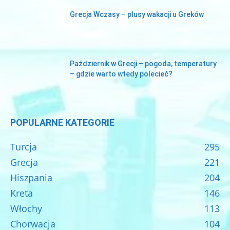
Grecja Wczasy – plusy wakacji u Greków
Październik w Grecji – pogoda, temperatury
– gdzie warto wtedy polecieć?
POPULARNE KATEGORIE
Turcja
295
Grecja
221
Hiszpania
204
Kreta
146
Włochy
113
Chorwacja
104