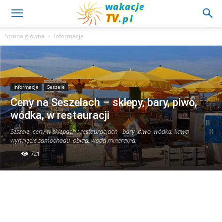
Strona główna
Informacje
Informacje
Seszele
Ceny na Seszelach – sklepy, bary, piwo,
wódka, w restauracji
Seszele- ceny w sklepach i restauracjach - bary, piwo, wódka, kawa,
wynajęcie samochodu, obiad, woda mineralna.
721