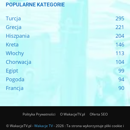
POPULARNE KATEGORIE
Turcja
295
Grecja
221
Hiszpania
204
Kreta
146
Włochy
113
Chorwacja
104
Egipt
99
Pogoda
94
Francja
90
Polityka Prywatności
O WakacjeTV.pl
Oferta SEO
© WakacjeTV.pl -
Wakacje TV
- 2026 : Ta strona wykorzystuje pliki cookie i