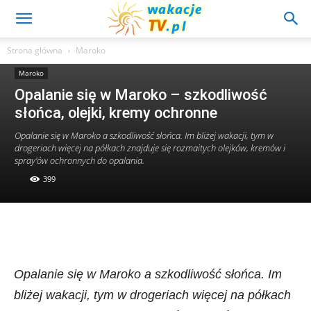
Strona główna
Maroko
Maroko
Opalanie się w Maroko – szkodliwość
słońca, olejki, kremy ochronne
Opalanie się w Maroko a szkodliwość słońca. Im bliżej wakacji, tym w
drogeriach więcej na półkach znajduje się rozmaitych olejków, kremów i
spray’ów ochronnych do opalania.
399
Opalanie się w Maroko a szkodliwość słońca. Im
bliżej wakacji, tym w drogeriach więcej na półkach