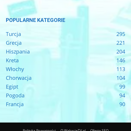
POPULARNE KATEGORIE
Turcja
295
Grecja
221
Hiszpania
204
Kreta
146
Włochy
113
Chorwacja
104
Egipt
99
Pogoda
94
Francja
90
Polityka Prywatności
O WakacjeTV.pl
Oferta SEO