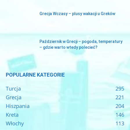
Grecja Wczasy – plusy wakacji u Greków
Październik w Grecji – pogoda, temperatury
– gdzie warto wtedy polecieć?
POPULARNE KATEGORIE
Turcja
295
Grecja
221
Hiszpania
204
Kreta
146
Włochy
113