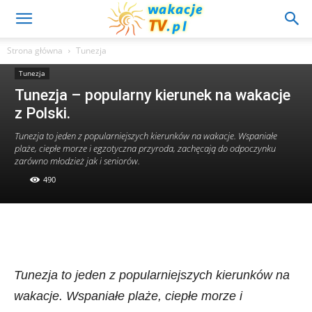
Strona główna
Tunezja
Tunezja
Tunezja – popularny kierunek na wakacje
z Polski.
Tunezja to jeden z popularniejszych kierunków na wakacje. Wspaniałe
plaże, ciepłe morze i egzotyczna przyroda, zachęcają do odpoczynku
zarówno młodzież jak i seniorów.
490
Tunezja to jeden z popularniejszych kierunków na
wakacje. Wspaniałe plaże, ciepłe morze i