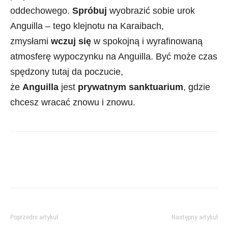
oddechowego.
Spróbuj
wyobrazić sobie urok
Anguilla – tego klejnotu na Karaibach,
zmysłami
wczuj się
w spokojną i wyrafinowaną
atmosferę wypoczynku na Anguilla. Być może czas
spędzony tutaj da poczucie,
że
Anguilla
jest
prywatnym sanktuarium
, gdzie
chcesz wracać znowu i znowu.
Poprzedni artykuł
Następny artykuł