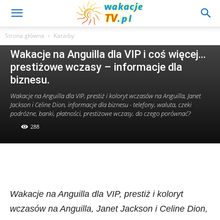
Strona główna
Karaiby
Karaiby
Wakacje na Anguilla dla VIP i coś więcej…
prestiżowe wczasy – informacje dla
biznesu.
Wakacje na Anguilla dla VIP, prestiż i koloryt wczasów na Anguilla, Janet
Jackson i Celine Dion, informacje dla biznesu - telefony, waluta, czeki
podróżne, banki, płatności, prestiżowe wczasy, do czego porównać?
288
Wakacje na Anguilla dla VIP, prestiż i koloryt
wczasów na Anguilla, Janet Jackson i Celine Dion,