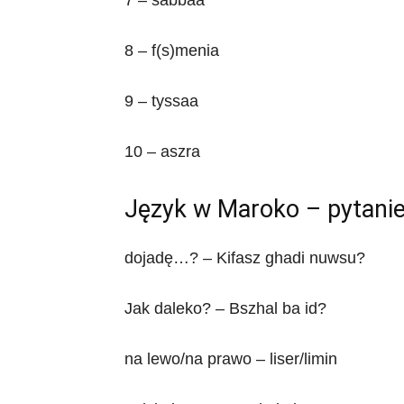
7 – sabbaa
8 – f(s)menia
9 – tyssaa
10 – aszra
Język w Maroko – pytanie
dojadę…? – Kifasz ghadi nuwsu?
Jak daleko? – Bszhal ba id?
na lewo/na prawo – liser/limin