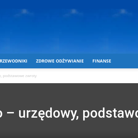
RZEWODNIKI
ZDROWE ODŻYWIANIE
FINANSE
y, podstawowe zwroty
o – urzędowy, podsta