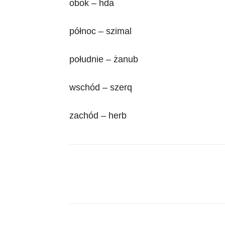
obok – hda
północ – szimal
południe – żanub
wschód – szerq
zachód – herb