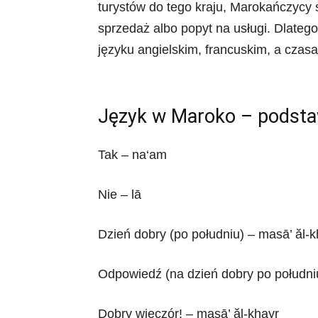
turystów do tego kraju, Marokańczycy 
sprzedaż albo popyt na usługi. Dlate
języku angielskim, francuskim, a czas
Język w Maroko – podsta
Tak – na‘am
Nie – lā
Dzień dobry (po południu) – masā’ ăl-k
Odpowiedź (na dzień dobry po południ
Dobry wieczór! – masā’ ăl-khayr