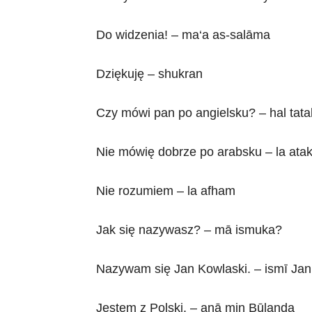
Do widzenia! – ma‘a as-salāma
Dziękuję – shukran
Czy mówi pan po angielsku? – hal tatak
Nie mówię dobrze po arabsku – la ataka
Nie rozumiem – la afham
Jak się nazywasz? – mā ismuka?
Nazywam się Jan Kowlaski. – ismī Jan
Jestem z Polski. – anā min Būlanda