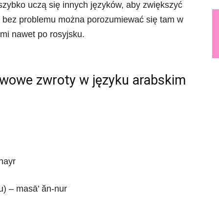
szybko uczą się innych języków, aby zwiększyć
go bez problemu można porozumiewać się tam w
ami nawet po rosyjsku.
wowe zwroty w języku arabskim
hayr
u) – masā’ ăn-nur