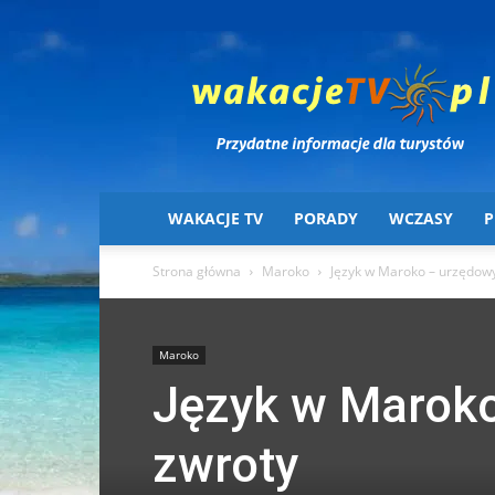
Wakacje
TV
WAKACJE TV
PORADY
WCZASY
P
Strona główna
Maroko
Język w Maroko – urzędow
Maroko
Język w Marok
zwroty