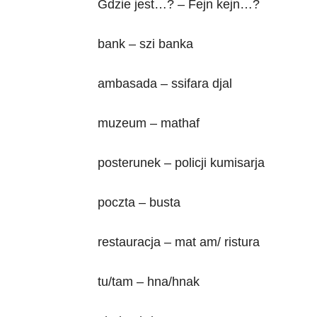
Gdzie jest…? – Fejn kejn…?
bank – szi banka
ambasada – ssifara djal
muzeum – mathaf
posterunek – policji kumisarja
poczta – busta
restauracja – mat am/ ristura
tu/tam – hna/hnak