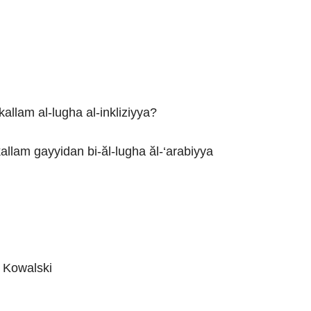
allam al-lugha al-inkliziyya?
llam gayyidan bi-ăl-lugha ăl-‘arabiyya
 Kowalski