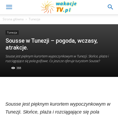
Strona główna
Tunezja
Tunezja
Sousse w Tunezji – pogoda, wczasy,
atrakcje.
Sousse jest pięknym kurortem wypoczynkowym w Tunezji. Słońce, plaża i
rozciągające się pola golfowe. Co jeszcze oferuje turystom Sousse?
388
Sousse jest pięknym kurortem wypoczynkowym w
Tunezji. Słońce, plaża i rozciągające się pola