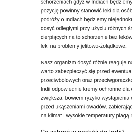
schorzeniach gdyż w Indiach będziemy
pozycję powinny stanowić leki dla os
podróży o Indiach będziemy niejednok
dosyć odległymi przy użyciu różnych śr
cierpiących na to schorzenie bez lekó
leki na problemy jelitowo-żołądkowe.
Nasz organizm dosyć różnie reaguje n
warto zabezpieczyć się przed ewentua
przeciwbólowych oraz przeciwgorączko
Indii odpowiednie kremy ochronne dla 
zwiększa, bowiem ryzyko wystąpienia 
przed ukąszeniami owadów, zabierają
na klimat i wysokie temperatury plagą