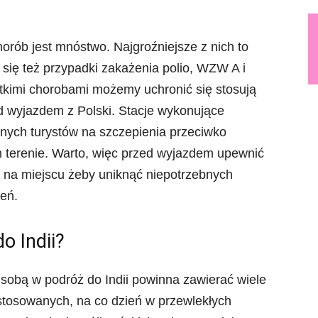
rób jest mnóstwo. Najgroźniejsze z nich to
ą się też przypadki zakażenia polio, WZW A i
kimi chorobami możemy uchronić się stosują
d wyjazdem z Polski. Stacje wykonujące
lnych turystów na szczepienia przeciwko
m terenie. Warto, więc przed wyjazdem upewnić
 na miejscu żeby uniknąć niepotrzebnych
eń.
o Indii?
sobą w podróż do Indii powinna zawierać wiele
stosowanych, na co dzień w przewlekłych