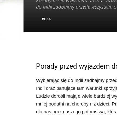
Porady przed wyjazdem do Indii wraz z
do Indii zadbajmy przede wszystkim o 
332
Porady przed wyjazdem do 
Wybierając się do Indii zadbajmy prze
Indii oraz panujące tam warunki sprzy
Ludzie dorośli mają o wiele bardziej 
mniej podatni na choroby niż dzieci. 
dla nas oraz naszego potomstwa, któr