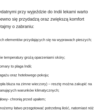
datnymi przy wyjeździe do Indii lekami warto
pewno się przydadzą oraz zwiększą komfort
tajmy o zabraniu:
ych elementów przydających się na wyprawach pieszych;
e temperatury grożą oparzeniami skóry;
ary to plaga Indii;
agażu oraz hotelowego pokoju;
iepła bluza na zimne wieczory) – resztę można zakupić na
 panujących warunków klimatycznych;
łowy- chronią przed upałem;
możemy łatwo przegotować potrzebną ilość, natomiast nóż