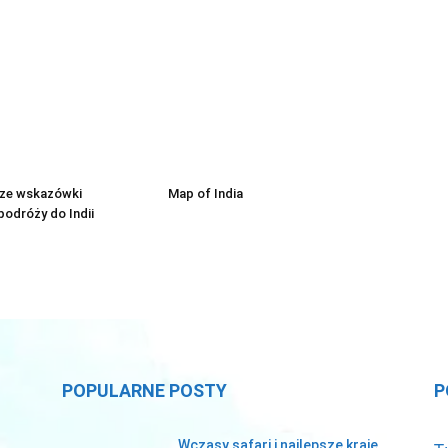
sze wskazówki
Map of India
odróży do Indii
POPULARNE POSTY
P
Wczasy safari i najlepsze kraje