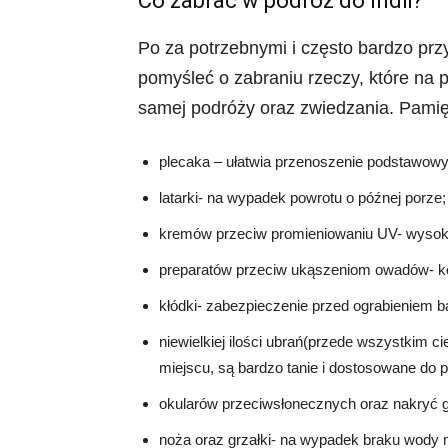
Co zabrać w podróż do Indii?
Po za potrzebnymi i często bardzo przy
pomyśleć o zabraniu rzeczy, które na 
samej podróży oraz zwiedzania. Pamię
plecaka – ułatwia przenoszenie podstawow
latarki- na wypadek powrotu o późnej porze;
kremów przeciw promieniowaniu UV- wysoki
preparatów przeciw ukąszeniom owadów- kom
kłódki- zabezpieczenie przed ograbieniem b
niewielkiej ilości ubrań(przede wszystkim c
miejscu, są bardzo tanie i dostosowane do
okularów przeciwsłonecznych oraz nakryć g
noża oraz grzałki- na wypadek braku wody 