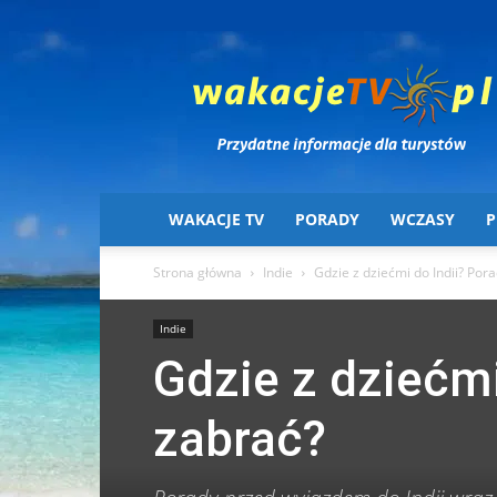
Wakacje
TV
WAKACJE TV
PORADY
WCZASY
P
Strona główna
Indie
Gdzie z dziećmi do Indii? Pora
Indie
Gdzie z dziećmi
zabrać?