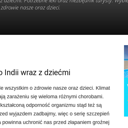
 dziećmi. Potrzebne leki oraz niezbędnik turysty. Wybie
zdrowie nasze oraz dzieci.
Indii wraz z dziećmi
de wszystkim o zdrowie nasze oraz dzieci. Klimat
jają zarażeniu się wieloma różnymi chorobami.
wykształconą odporność organizmu stąd też są
Przed wyjazdem zadbajmy, więc o serię szczepień
a powinna uchronić nas przed złapaniem groźnej