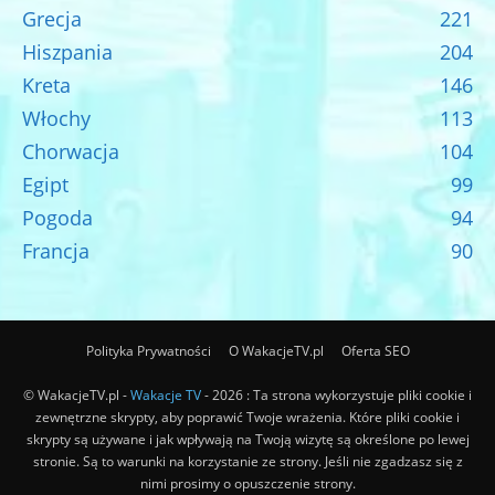
Grecja
221
Hiszpania
204
Kreta
146
Włochy
113
Chorwacja
104
Egipt
99
Pogoda
94
Francja
90
Polityka Prywatności
O WakacjeTV.pl
Oferta SEO
© WakacjeTV.pl -
Wakacje TV
- 2026 : Ta strona wykorzystuje pliki cookie i
zewnętrzne skrypty, aby poprawić Twoje wrażenia. Które pliki cookie i
skrypty są używane i jak wpływają na Twoją wizytę są określone po lewej
stronie. Są to warunki na korzystanie ze strony. Jeśli nie zgadzasz się z
nimi prosimy o opuszczenie strony.