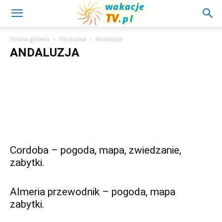
Strona główna
Hiszpania
Andaluzja
ANDALUZJA
Malaga – pogoda, mapa, zwiedzanie,
Sewilla – pogoda, mapa, zwiedzanie,
Ronda pr
Andaluzja
Ibiza
Majorka
Minorka
Wyspy Kanaryjskie
zabytki.
zabytki.
zwiedzani
Cordoba – pogoda, mapa, zwiedzanie,
zabytki.
Almeria przewodnik – pogoda, mapa
zabytki.