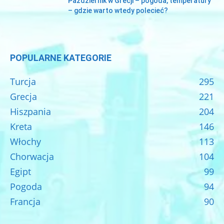
Październik w Grecji – pogoda, temperatury
– gdzie warto wtedy polecieć?
POPULARNE KATEGORIE
Turcja
295
Grecja
221
Hiszpania
204
Kreta
146
Włochy
113
Chorwacja
104
Egipt
99
Pogoda
94
Francja
90