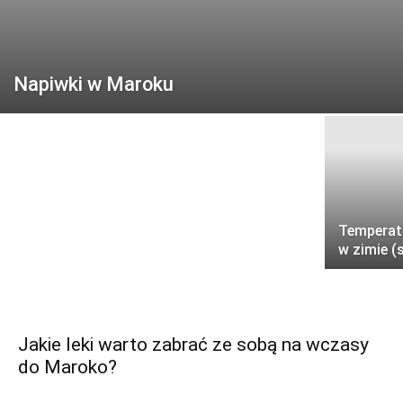
Ciekawostki o Maroko dla turystów i
Napiwki w Maroku
wczasowiczów
Temperatu
w zimie (
Jakie leki warto zabrać ze sobą na wczasy
do Maroko?