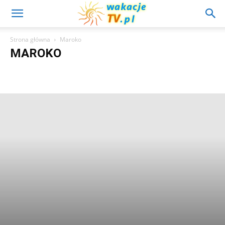
Strona główna
Maroko
MAROKO
Afryka
Albania
Botswana
Brazylia
Bułgaria
Chorwacja
Cypr
Czechy
Diety
Dodatek: Finanse UK
Egipt
egiptwczasy.com
Francja
Giblartar
Grecja
Hiszpania
Hotele
Indie
Informacje
Karaiby
Kenia
Kultura Portugalii
Malawi
Maroko
Mauritius
Meksyk
Miasta
Monako
Mozambik
Namibia
Niemcy
Niezbędnik turysty
Pogoda
Polska
Porady
Porady Finansowe
Portugalia
Przewodnik
Regiony
Republika Południowej Afryki
Safari w Afryce
Seszele
Słowacja
Tajlandia
Tanzania
Tunezja
Turcja
Uganda
Video o Krecie
Wczasy
Wideo o Portugalii
Wielka Brytania
Włochy
Wyspa Rodos
Zambia
Zdrowe Odżywianie
Zwiedzanie